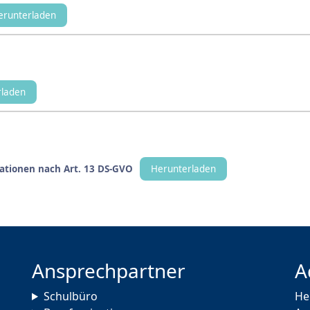
erunterladen
rladen
ationen nach Art. 13 DS-GVO
Herunterladen
Ansprechpartner
A
Schulbüro
He