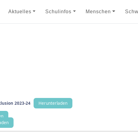
Aktuelles
Schulinfos
Menschen
Schw
lusion 2023-24
Herunterladen
en
aden