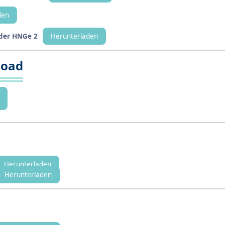
den
 der HNGe 2
Herunterladen
load
Herunterladen
Herunterladen