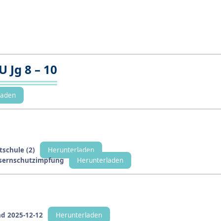
 Jg 8 – 10
laden
schule (2)
Herunterladen
asernschutzimpfung
Herunterladen
nd 2025-12-12
Herunterladen