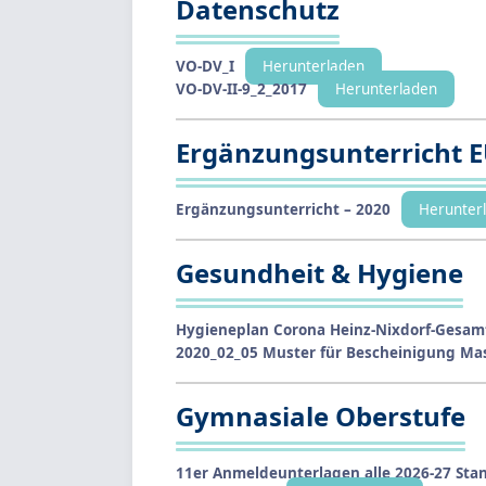
Datenschutz
VO-DV_I
Herunterladen
VO-DV-II-9_2_2017
Herunterladen
Ergänzungsunterricht EU
Ergänzungsunterricht – 2020
Herunter
Gesundheit & Hygiene
Hygieneplan Corona Heinz-Nixdorf-Gesamt
2020_02_05 Muster für Bescheinigung M
Gymnasiale Oberstufe
11er Anmeldeunterlagen alle 2026-27 Sta