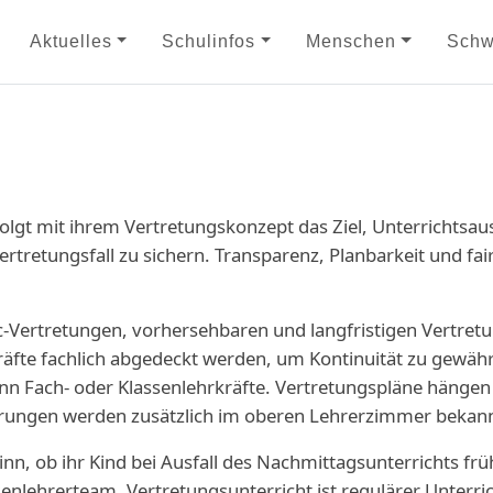
Aktuelles
Schulinfos
Menschen
Schw
lgt mit ihrem Vertretungskonzept das Ziel, Unterrichtsausf
ertretungsfall zu sichern. Transparenz, Planbarkeit und fai
c-Vertretungen, vorhersehbaren und langfristigen Vertretu
fte fachlich abgedeckt werden, um Kontinuität zu gewährle
dann Fach- oder Klassenlehrkräfte. Vertretungspläne hänge
erungen werden zusätzlich im oberen Lehrerzimmer bekan
inn, ob ihr Kind bei Ausfall des Nachmittagsunterrichts fr
ssenlehrerteam. Vertretungsunterricht ist regulärer Unterr