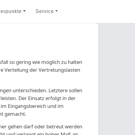
erpunkte
Service
all so gering wie möglich zu halten
re Verteilung der Vertretungslasten
ngen unterschieden. Letztere sollen
isten. Der Einsatz erfolgt in der
n im Eingangsbereich und im
nt gemacht.
üher gehen darf oder betreut werden
icht und verlangt ein hohes Maß an